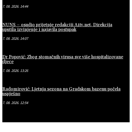
7. 08. 2026. 14:44
NUNS – osudio prijetnje redakciji A1tv.net, Direkcija
uputila izvinjenje i najavila postupak
7. 08. 2026. 14:07
Dr Popović: Zbog stomačnih virusa sve više hospitalizovane
djece
7. 08. 2026. 13:26
Radomirović: Ljetnja sezona na Gradskom bazenu počela
uspješno
7. 08. 2026. 12:54