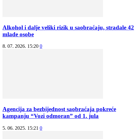
Alkohol i dalje veliki rizik u saobraćaju, stradale 42
mlade osobe
8. 07. 2026. 15:20
0
Agencija za bezbijednost saobraćaja pokreće
kampanju “Vozi odmoran” od 1. jula
5. 06. 2025. 15:21
0