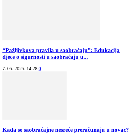
“Pažljivkova pravila u saobraćaju”: Edukacija
djece o sigurnosti u saobraćaju u...
7. 05. 2025. 14:28
0
Kada se saobraćajne nesreće preračunaju u novac?