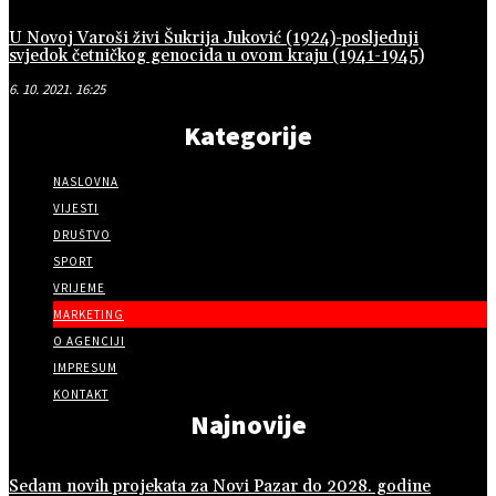
U Novoj Varoši živi Šukrija Juković (1924)-posljednji
svjedok četničkog genocida u ovom kraju (1941-1945)
6. 10. 2021. 16:25
Kategorije
NASLOVNA
VIJESTI
DRUŠTVO
SPORT
VRIJEME
MARKETING
O AGENCIJI
IMPRESUM
KONTAKT
Najnovije
Sedam novih projekata za Novi Pazar do 2028. godine