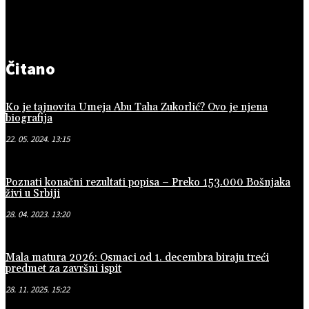
Čitano
Ko je tajnovita Umeja Abu Taha Zukorlić? Ovo je njena
biografija
22. 05. 2024. 13:15
Poznati konačni rezultati popisa – Preko 153.000 Bošnjaka
živi u Srbiji
28. 04. 2023. 13:20
Mala matura 2026: Osmaci od 1. decembra biraju treći
predmet za završni ispit
28. 11. 2025. 15:22