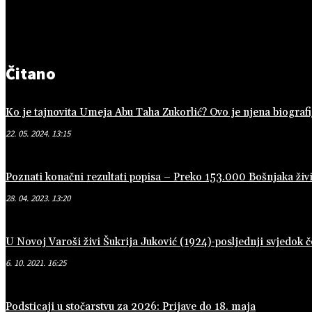
Čitano
Ko je tajnovita Umeja Abu Taha Zukorlić? Ovo je njena biografi
22. 05. 2024. 13:15
Poznati konačni rezultati popisa – Preko 153.000 Bošnjaka živi
28. 04. 2023. 13:20
U Novoj Varoši živi Šukrija Juković (1924)-posljednji svjedok
6. 10. 2021. 16:25
Podsticaji u stočarstvu za 2026: Prijave do 18. maja