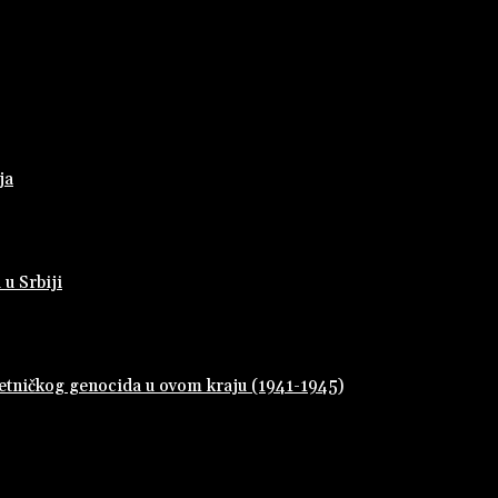
ja
 u Srbiji
 četničkog genocida u ovom kraju (1941-1945)