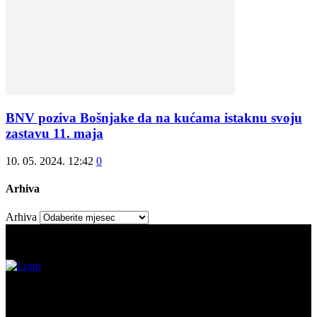
BNV poziva Bošnjake da na kućama istaknu svoju
zastavu 11. maja
10. 05. 2024. 12:42
0
Arhiva
Arhiva