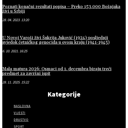
Poznati konačni rezultati popisa – Preko 153.000 Bošnjaka
živi u Srbiji
28. 04. 2023. 13:20
U Novoj Varoši živi Šukrija Juković (1924)-posljednji
svjedok četničkog genocida u ovom kraju (1941-1945)
6. 10. 2021. 16:25
Mala matura 2026: Osmaci od 1. decembra biraju treći
predmet za završni ispit
28. 11. 2025. 15:22
Kategorije
NASLOVNA
VIJESTI
DRUŠTVO
SPORT