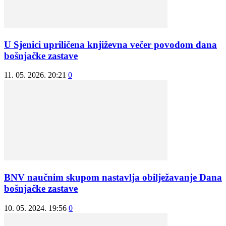
U Sjenici upriličena književna večer povodom dana
bošnjačke zastave
11. 05. 2026. 20:21
0
BNV naučnim skupom nastavlja obilježavanje Dana
bošnjačke zastave
10. 05. 2024. 19:56
0