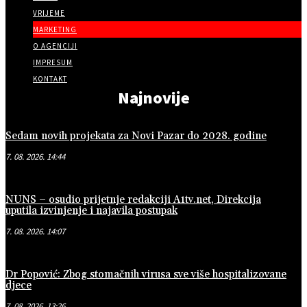
VRIJEME
MARKETING
O AGENCIJI
IMPRESUM
KONTAKT
Najnovije
Sedam novih projekata za Novi Pazar do 2028. godine
7. 08. 2026. 14:44
NUNS – osudio prijetnje redakciji A1tv.net, Direkcija
uputila izvinjenje i najavila postupak
7. 08. 2026. 14:07
Dr Popović: Zbog stomačnih virusa sve više hospitalizovane
djece
7. 08. 2026. 13:26