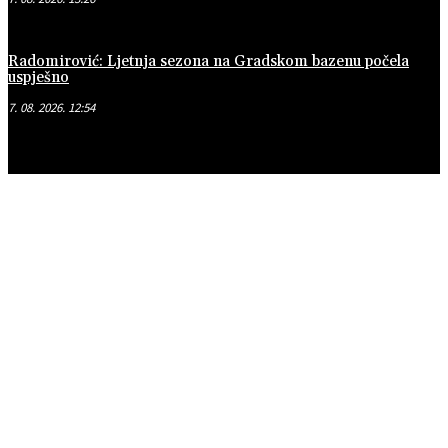
Radomirović: Ljetnja sezona na Gradskom bazenu počela
uspješno
7. 08. 2026. 12:54