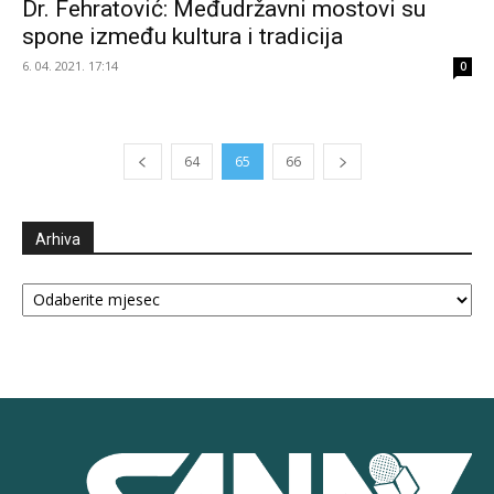
Dr. Fehratović: Međudržavni mostovi su
spone između kultura i tradicija
6. 04. 2021. 17:14
0
64
65
66
Arhiva
Arhiva