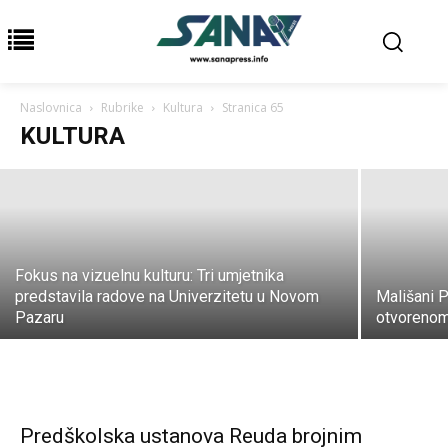
U Petnjici svečano otvoren
međunarodni naučni skup „Bihor 1939–
1948“
Naslovnica
Rubrike
Kultura
Stranica 65
KULTURA
6. 08. 2026. 20:39
Fokus na vizuelnu kulturu: Tri umjetnika
predstavila radove na Univerzitetu u Novom
Mališani P
Pazaru
otvoreno
Predškolska ustanova Reuda brojnim