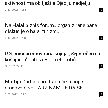
aktivnostima obilježila Dječiju nedjelju
7. 10. 2022. 14:34
0
Na Halal biznis forumu organizirane panel
diskusije o halal turizmu i...
6. 10. 2022. 14:18
0
U Sjenici promovirana knjiga „Svjedočenje o
kušnjama“ autora Hajra ef. Tutića
10. 08. 2022. 19:10
0
Muftija Dudić o predstojećem popisu
stanovništva: FARZ NAM JE DA SE...
9. 08. 2022. 13:26
0