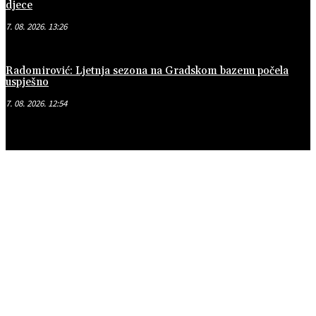
djece
7. 08. 2026. 13:26
Radomirović: Ljetnja sezona na Gradskom bazenu počela
uspješno
7. 08. 2026. 12:54