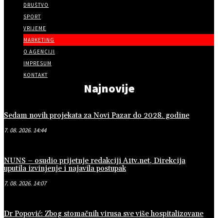
DRUŠTVO
SPORT
VRIJEME
MARKETING
O AGENCIJI
IMPRESUM
KONTAKT
Najnovije
Sedam novih projekata za Novi Pazar do 2028. godine
7. 08. 2026. 14:44
NUNS – osudio prijetnje redakciji A1tv.net, Direkcija
uputila izvinjenje i najavila postupak
7. 08. 2026. 14:07
Dr Popović: Zbog stomačnih virusa sve više hospitalizovane