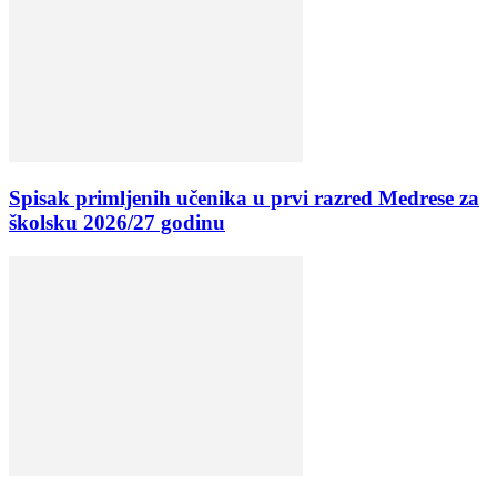
Spisak primljenih učenika u prvi razred Medrese za
školsku 2026/27 godinu