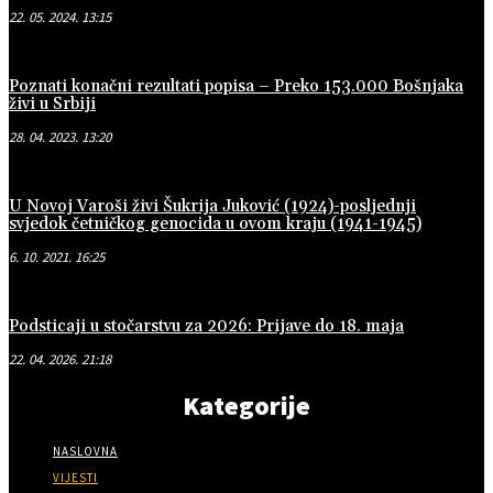
22. 05. 2024. 13:15
Poznati konačni rezultati popisa – Preko 153.000 Bošnjaka
živi u Srbiji
28. 04. 2023. 13:20
U Novoj Varoši živi Šukrija Juković (1924)-posljednji
svjedok četničkog genocida u ovom kraju (1941-1945)
6. 10. 2021. 16:25
Podsticaji u stočarstvu za 2026: Prijave do 18. maja
22. 04. 2026. 21:18
Kategorije
NASLOVNA
VIJESTI