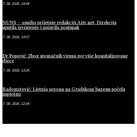
7. 08. 2026. 14:44
NUNS – osudio prijetnje redakciji A1tv.net, Direkcija
uputila izvinjenje i najavila postupak
7. 08. 2026. 14:07
Dr Popović: Zbog stomačnih virusa sve više hospitalizovane
djece
7. 08. 2026. 13:26
Radomirović: Ljetnja sezona na Gradskom bazenu počela
uspješno
7. 08. 2026. 12:54