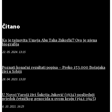
Čitano
Ko je tajnovita Umeja Abu Taha Zukorlić? Ovo je njena
biografija
22. 05. 2024. 13:15
Poznati konačni rezultati popisa – Preko 153.000 Bošnjaka
živi u Srbiji
28. 04. 2023. 13:20
U Novoj Varoši živi Šukrija Juković (1924)-posljednji
svjedok četničkog genocida u ovom kraju (1941-1945)
6. 10. 2021. 16:25