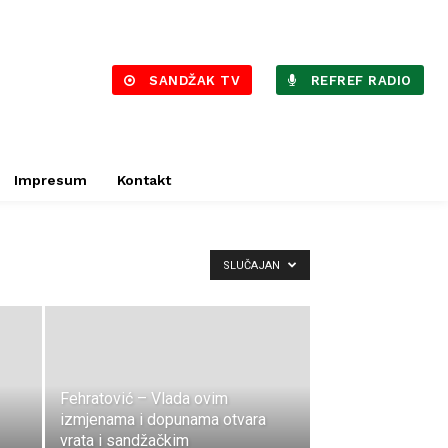
SANDŽAK TV
REFREF RADIO
Impresum
Kontakt
SLUČAJAN
Fehratović – Vlada ovim
izmjenama i dopunama otvara
vrata i sandžačkim