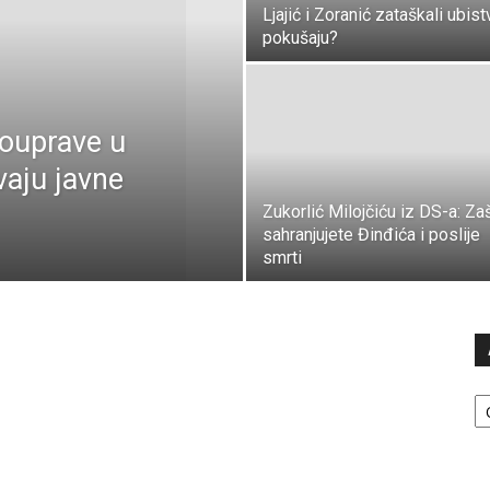
Ljajić i Zoranić zataškali ubist
pokušaju?
mouprave u
vaju javne
Zukorlić Milojčiću iz DS-a: Za
sahranjujete Đinđića i poslije
smrti
Ar