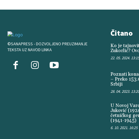
Čitano
©SANAPRESS - DOZVOLJENO PREUZIMANJE
Ko je tajnov
TEKSTA UZ NAVOD LINKA
Zukorlić? Ovo
22. 05. 2024. 13:1
Poznati konač
– Preko 153.
Srbiji
28. 04. 2023. 13:2
U Novoj Varoš
Juković (1924
četničkog ge
(1941-1945)
6. 10. 2021. 16:25