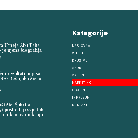
Kategorije
ita Umeja Abu Taha
NASLOVNA
 je njena biografija
VIJESTI
5
DRUŠTVO
SPORT
ni rezultati popisa
VRIJEME
000 Bošnjaka živi u
MARKETING
O AGENCIJI
0
IMPRESUM
i živi Šukrija
KONTAKT
)-posljednji svjedok
nocida u ovom kraju