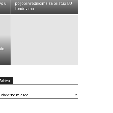
vo u
poljoprivrednicima za pristup EU
fondovima
što
Arhiva
hiva