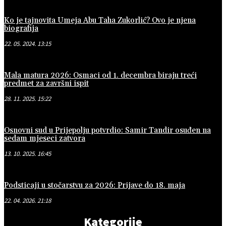
Ko je tajnovita Umeja Abu Taha Zukorlić? Ovo je njena
biografija
22. 05. 2024. 13:15
Mala matura 2026: Osmaci od 1. decembra biraju treći
predmet za završni ispit
28. 11. 2025. 15:22
Osnovni sud u Prijepolju potvrdio: Samir Tandir osuđen na
sedam mjeseci zatvora
13. 10. 2025. 16:45
Podsticaji u stočarstvu za 2026: Prijave do 18. maja
22. 04. 2026. 21:18
Kategorije