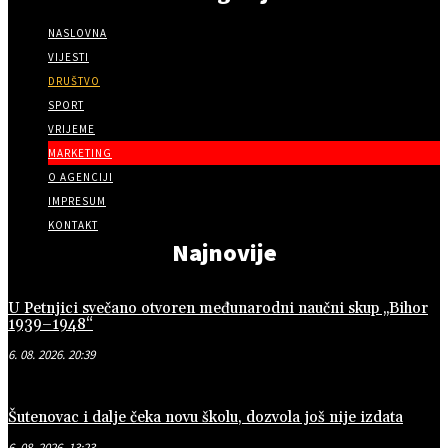
NASLOVNA
VIJESTI
DRUŠTVO
SPORT
VRIJEME
MARKETING
O AGENCIJI
IMPRESUM
KONTAKT
Najnovije
U Petnjici svečano otvoren međunarodni naučni skup „Bihor
1939–1948“
6. 08. 2026. 20:39
Šutenovac i dalje čeka novu školu, dozvola još nije izdata
6. 08. 2026. 13:23