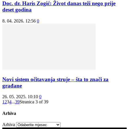
Doc. dr. Haris Zogić: Život danas teži nego prije
deset godina
8. 04. 2026. 12:56
0
Novi sistem očitavanja struje – šta to znači za
građane
26. 05. 2025. 10:10
0
1
2
3
4
...
39
Stranica 3 of 39
Arhiva
Arhiva