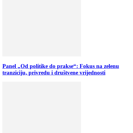
Panel „Od politike do prakse“: Fokus na zelenu
tranziciju, privredu i društvene vrijednosti