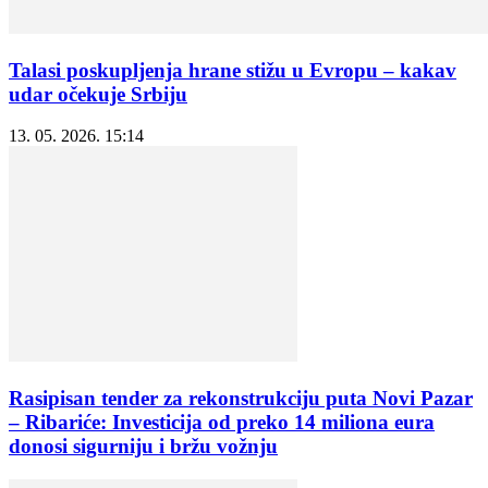
Talasi poskupljenja hrane stižu u Evropu – kakav
udar očekuje Srbiju
13. 05. 2026. 15:14
Rasipisan tender za rekonstrukciju puta Novi Pazar
– Ribariće: Investicija od preko 14 miliona eura
donosi sigurniju i bržu vožnju