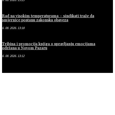
Rad na visokim temperaturama – sindikati traže da
smjernice postanu zakonska obaveza
6. 08. 2026. 13:18
Tribina i promocija knjiga o upravljanju emocijama
održana u Novom Pazaru
6. 08. 2026. 13:12