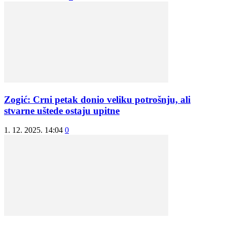
Zogić: Crni petak donio veliku potrošnju, ali
stvarne uštede ostaju upitne
1. 12. 2025. 14:04
0