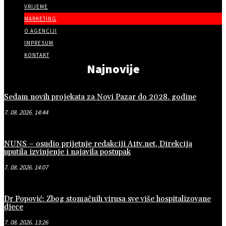
VRIJEME
MARKETING
O AGENCIJI
IMPRESUM
KONTAKT
Najnovije
Sedam novih projekata za Novi Pazar do 2028. godine
7. 08. 2026. 14:44
NUNS – osudio prijetnje redakciji A1tv.net, Direkcija
uputila izvinjenje i najavila postupak
7. 08. 2026. 14:07
Dr Popović: Zbog stomačnih virusa sve više hospitalizovane
djece
7. 08. 2026. 13:26