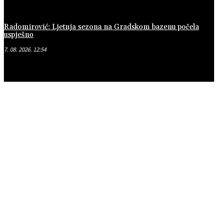
Radomirović: Ljetnja sezona na Gradskom bazenu počela
uspješno
7. 08. 2026. 12:54