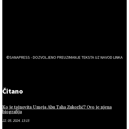
©SANAPRESS - DOZVOLJENO PREUZIMANJE TEKSTA UZ NAVOD LINKA
Čitano
Ko je tajnovita Umeja Abu Taha Zukorlić? Ovo je njena
biografija
22. 05. 2024. 13:15