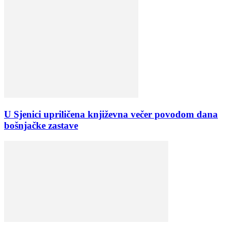
U Sjenici upriličena književna večer povodom dana
bošnjačke zastave