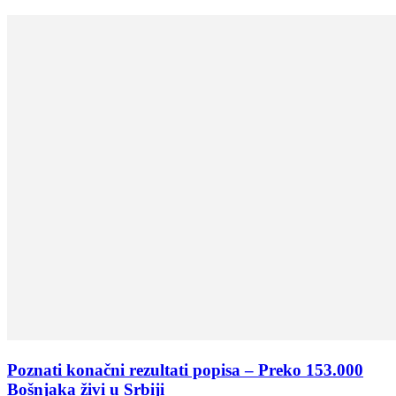
Poznati konačni rezultati popisa – Preko 153.000
Bošnjaka živi u Srbiji