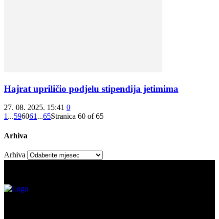
Hajrat upriličio podjelu stipendija jetimima
27. 08. 2025. 15:41
0
1
...
59
60
61
...
65
Stranica 60 of 65
Arhiva
Arhiva