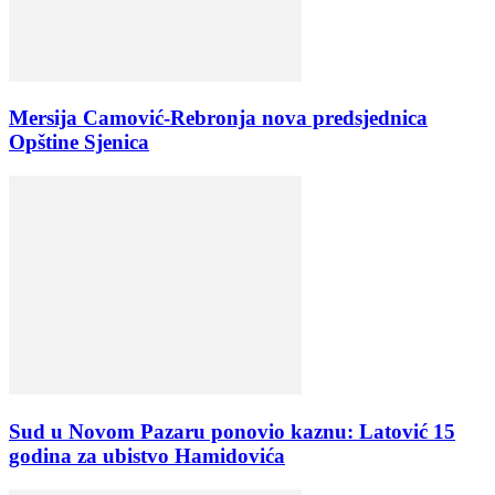
Mersija Camović-Rebronja nova predsjednica
Opštine Sjenica
Sud u Novom Pazaru ponovio kaznu: Latović 15
godina za ubistvo Hamidovića