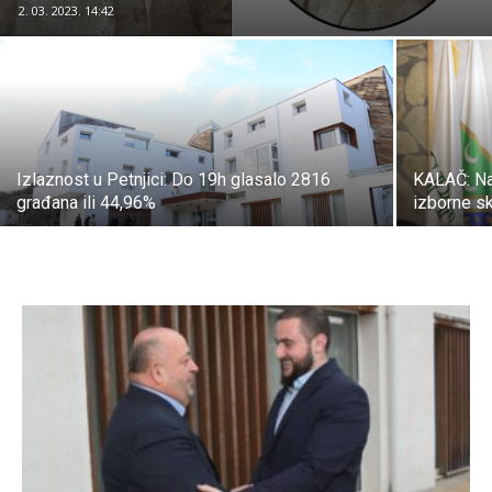
2. 03. 2023. 14:42
Izlaznost u Petnjici: Do 19h glasalo 2816
KALAČ: Naš
građana ili 44,96%
izborne sk