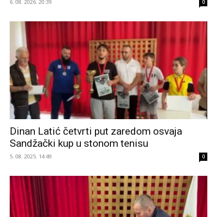
6. 08. 2026. 20:39
0
Dinan Latić četvrti put zaredom osvaja
Sandžački kup u stonom tenisu
5. 08. 2025. 14:49
0