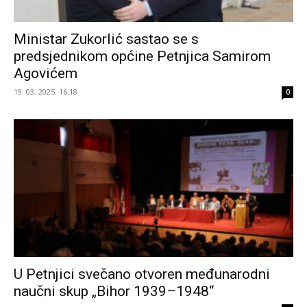
Ministar Zukorlić sastao se s
predsjednikom općine Petnjica Samirom
Agovićem
19. 03. 2025. 16:18
0
U Petnjici svečano otvoren međunarodni
naučni skup „Bihor 1939–1948“