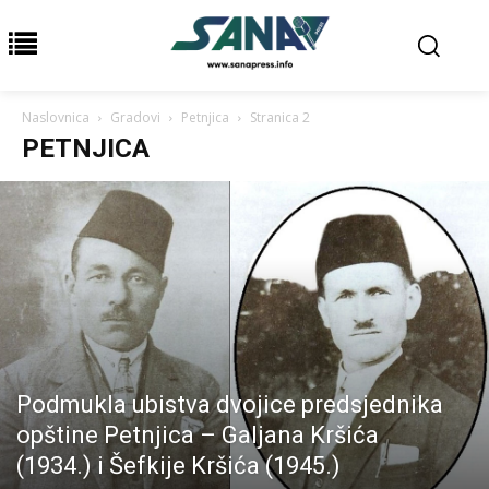
Naslovnica
Gradovi
Petnjica
Stranica 2
PETNJICA
Podmukla ubistva dvojice predsjednika
opštine Petnjica – Galjana Kršića
(1934.) i Šefkije Kršića (1945.)